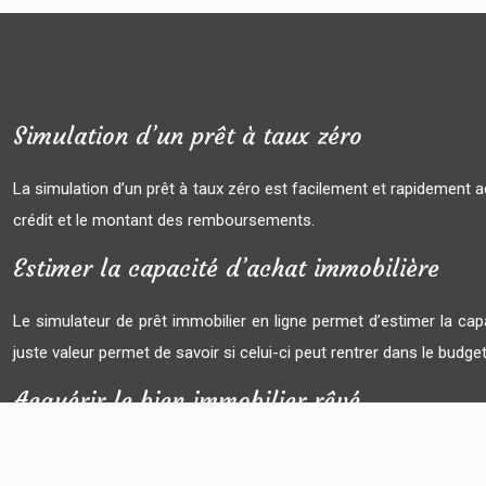
Simulation d’un prêt à taux zéro
La simulation d’un prêt à taux zéro est facilement et rapidement ac
crédit et le montant des remboursements.
Estimer la capacité d’achat immobilière
Le simulateur de prêt immobilier en ligne permet d’estimer la capa
juste valeur permet de savoir si celui-ci peut rentrer dans le budget
Acquérir le bien immobilier rêvé
Le simulateur de prêt immobilier demande à l’utilisateur de rempl
prétendre, s’il a droit à un prêt à taux zéro + pour acquérir le bien 