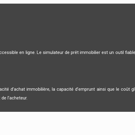
cessible en ligne. Le simulateur de prêt immobilier est un outil fiabl
cité d’achat immobilière, la capacité d’emprunt ainsi que le coût g
 de l’acheteur.
ir un formulaire concernant le projet immobilier en question. Il lui
immobilier rêvé.