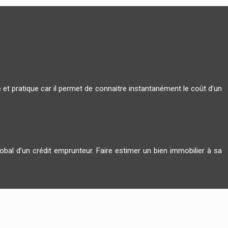
e et pratique car il permet de connaitre instantanément le coût d’un
lobal d’un crédit emprunteur. Faire estimer un bien immobilier à sa
 permet de savoir en quelques clics, à quel taux d’emprunt il peut