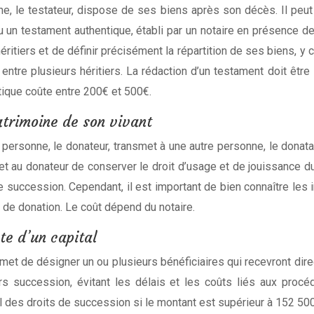
ne, le testateur, dispose de ses biens après son décès. Il peu
 ou un testament authentique, établi par un notaire en présence 
ritiers et de définir précisément la répartition de ses biens, y 
 entre plusieurs héritiers. La rédaction d’un testament doit êtr
tique coûte entre 200€ et 500€.
atrimoine de son vivant
 personne, le donateur, transmet à une autre personne, le donatai
et au donateur de conserver le droit d’usage et de jouissance du
 succession. Cependant, il est important de bien connaître les i
ts de donation. Le coût dépend du notaire.
te d’un capital
met de désigner un ou plusieurs bénéficiaires qui recevront direc
rs succession, évitant les délais et les coûts liés aux proc
l des droits de succession si le montant est supérieur à 152 500