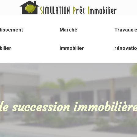
tissement
Marché
Travaux e
ilier
immobilier
rénovati
e succession immobilièr